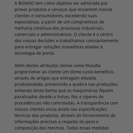
corretamente.
A BONFIO tem como objetivo ser admirada por
pesquisa foi usado, qual link foi clicado e qual termo de pesquisa foi
DoubleClick
/
doubleclick.net
/
Sessão
Política de privacidade do Doubleclick
user-lists
SIM
usado.
Usado para verificar se o navegador do usuário oferece suporte a
Política de privacidade do Doubleclick
prover produtos e serviços que encantem nossos
cookies.
Google Ads
/
google.com
/
Sessão
clientes e consumidores, excedendo suas
Política de privacidade do Google Analytics
Usado para reconquistar visitantes que provavelmente se
Política de privacidade do Doubleclick
expectativas, a partir de um compromisso de
converterão em clientes com base no comportamento online do
visitante em websites.
melhoria contínua dos processos industriais,
comerciais e administrativos. O cliente é o centro
Política de privacidade do Google Ads
das nossas decisões e trabalhamos constantemente
para entregar soluções inovadoras aliadas à
tecnologia de ponta.
Além destes atributos, temos como filosofia
proporcionar ao cliente um ótimo custo-benefício,
através de artigos que entregam elevada
produtividade, prevenindo a quebra nas produções,
evitando desta forma que os maquinários fiquem
paralisados devido a linhas, fios e zíperes de
procedências não controladas. A transparência com
nossos clientes inicia ainda nas especificações
técnicas dos produtos, através do fornecimento de
informações precisas a respeito do peso e
composição dos mesmos. Todas essas medidas