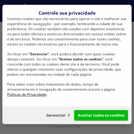
Would you like to change your language?
Controle sua privacidade
No, stay here
English
Espanõl
Usamos cookies que são necessários para operar o site e melhorar sua
experiência de navegação – por exemplo, lembrando a cidade de sua
preferência. Os cookies também são usados com objetivos estatísticos
ou para exibir ofertas e anúncios direcionados em nossas mídias online
e de terceiros. Pedimos seu consentimento para usar esses cookies,
exceto os cookies necessários para o funcionamento do nosso site.
Ao clicar em
“Gerenciar”
, você poderá decidir com quais cookies
deseja consentir. Ao clicar em
“Aceitar todos os cookies”
, você
BONFIO
Institucional
Garantia de Qualidade
concorda com todos os cookies deste site e de terceiros. Você pode
Garantia de Qualidade
alterar a qualquer momento suas configurações de privacidade, que
podem ser encontradas no rodapé de cada página.
Para saber mais sobre tratamento de dados, tempo de
Certificação internacional e ensaios aplicados em todos os
armazenamento e revogação de consentimento acesse a página
processos são parte do nosso compromisso de melhoria
Políticas de Privacidade
.
contínua.
Gerenciar
Aceitar todos os cookies
Compartilhar
Configuração de cookies