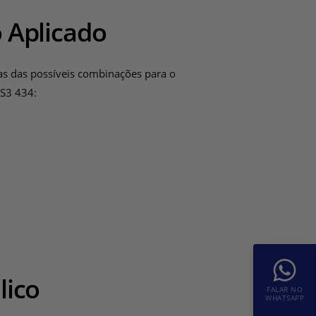
 Aplicado
as das possíveis combinações para o
BS3 434:
lico
FALAR NO
WHATSAPP