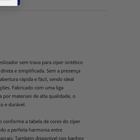
M
onem,
rar
M
lizador sem trava para zíper sintético
.
M
M
ireta e simplificada. Sem a presença
 do
abertura rápida e fácil, sendo ideal
M
co de
cise
ra
M
ações. Fabricado com uma liga
io
M
por materiais de alta qualidade, o
M
s
to e durável.
M
M
o
M
M
M
tes,
pções
 conforme a tabela de cores do zíper
M
M
ndo a perfeita harmonia entre
M
s com
o
M
 espirais. Também disponível nos banhos
ão de