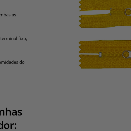
ambas as
terminal fixo,
remidades do
inhas
dor: