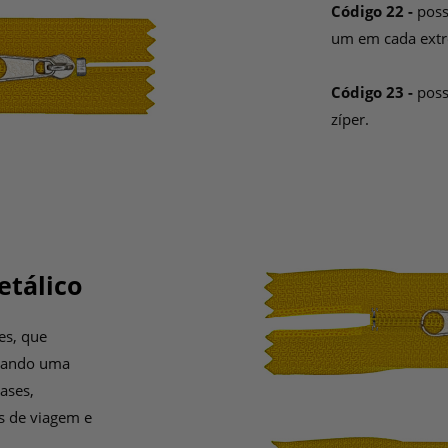
Código 22 -
poss
um em cada extr
Código 23 -
poss
zíper.
etálico
es, que
itando uma
ases,
as de viagem e