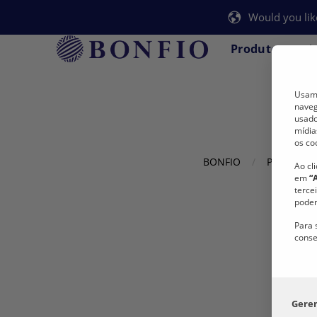
Would you lik
Produtos
A
Usamo
naveg
usado
mídia
os co
BONFIO
Produtos
Ao cl
em
“
terce
podem
Para 
conse
Gere