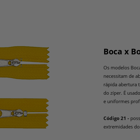
Boca x Bo
Os modelos Boca 
necessitam de ab
rápida abertura 
do zíper. É usad
e uniformes profi
Código 21 -
poss
extremidades do 