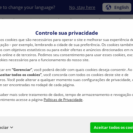
e to change your language?
No, stay here
English
plicações
Institucional
Carreira
Compre Conos
Controle sua privacidade
s cookies que são necessários para operar o site e melhorar sua experiência d
ação – por exemplo, lembrando a cidade de sua preferência. Os cookies també
s com objetivos estatísticos ou para exibir ofertas e anúncios direcionados em 
s online e de terceiros. Pedimos seu consentimento para usar esses cookies, exc
okies necessários para o funcionamento do nosso site.
BONZIP Zíperes
BONZIP Sintético
Sintético 3
Des
icar em
“Gerenciar”
, você poderá decidir com quais cookies deseja consentir. Ao 
BS3 434
Aceitar todos os cookies”
, você concorda com todos os cookies deste site e de
iros. Você pode alterar a qualquer momento suas configurações de privacidade,
 ser encontradas no rodapé de cada página.
BS3 434
saber mais sobre tratamento de dados, tempo de armazenamento e revogação 
ntimento acesse a página
Políticas de Privacidade
.
nciar
Aceitar todos os coo