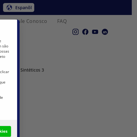
Espanõl
co
Fale Conosco
FAQ
e
m são
nossas
eto
lizadores Sintéticos 3
clicar
 que
de
kies