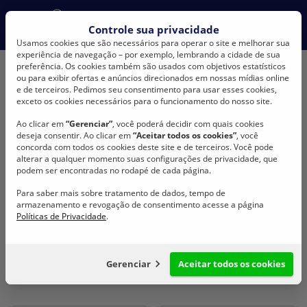
Would you like to change your language?
Controle sua privacidade
No, stay here
English
Espanõl
Usamos cookies que são necessários para operar o site e melhorar sua
experiência de navegação – por exemplo, lembrando a cidade de sua
preferência. Os cookies também são usados com objetivos estatísticos
ou para exibir ofertas e anúncios direcionados em nossas mídias online
e de terceiros. Pedimos seu consentimento para usar esses cookies,
exceto os cookies necessários para o funcionamento do nosso site.
Ao clicar em
“Gerenciar”
, você poderá decidir com quais cookies
deseja consentir. Ao clicar em
“Aceitar todos os cookies”
, você
BONFIO
Produtos
BONZIP Cordinhas
concorda com todos os cookies deste site e de terceiros. Você pode
BONZIP Cordinhas
alterar a qualquer momento suas configurações de privacidade, que
podem ser encontradas no rodapé de cada página.
Para saber mais sobre tratamento de dados, tempo de
armazenamento e revogação de consentimento acesse a página
Políticas de Privacidade
.
Compartilhar
Gerenciar
Aceitar todos os cookies
Configuração de cookies