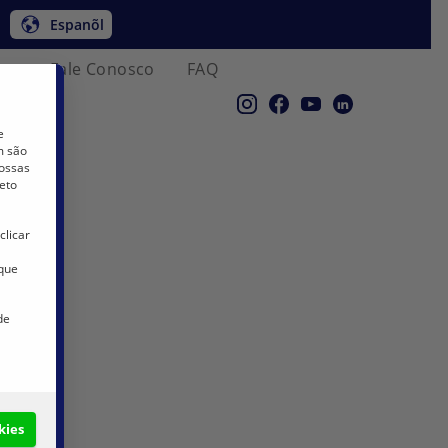
Espanõl
co
Fale Conosco
FAQ
e
m são
nossas
eto
P AV4
clicar
 que
de
kies