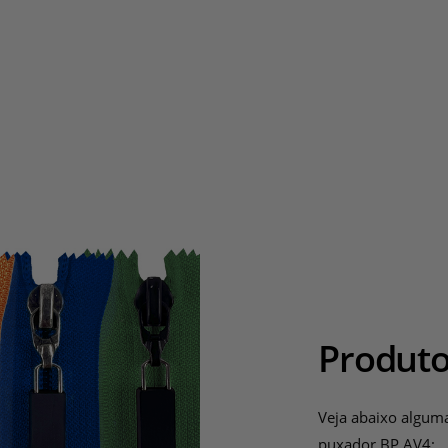
Produto
Veja abaixo algum
puxador BP AV4: