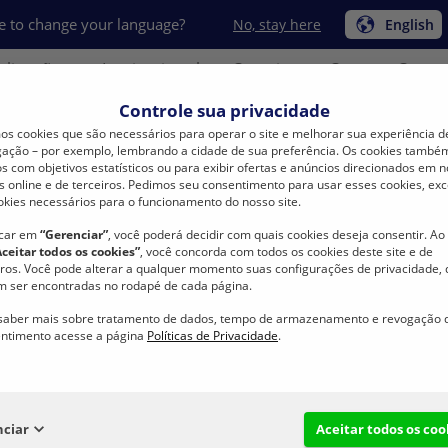
e to change your language?
No, stay here
English
plicações
Institucional
Carreira
Compre Conos
Controle sua privacidade
s cookies que são necessários para operar o site e melhorar sua experiência d
ação – por exemplo, lembrando a cidade de sua preferência. Os cookies també
s com objetivos estatísticos ou para exibir ofertas e anúncios direcionados em 
s online e de terceiros. Pedimos seu consentimento para usar esses cookies, exc
okies necessários para o funcionamento do nosso site.
Produtos
BONZIP Zíperes
BONZIP Puxadores
B
icar em
“Gerenciar”
, você poderá decidir com quais cookies deseja consentir. Ao 
Aceitar todos os cookies”
, você concorda com todos os cookies deste site e de
BP AV4
iros. Você pode alterar a qualquer momento suas configurações de privacidade,
 ser encontradas no rodapé de cada página.
saber mais sobre tratamento de dados, tempo de armazenamento e revogação 
ntimento acesse a página
Políticas de Privacidade
.
nciar
Aceitar todos os coo