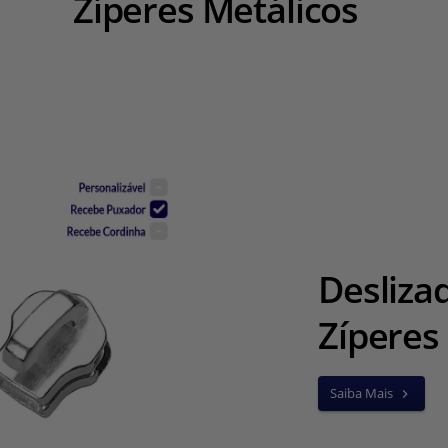
Zíperes Metálicos
Desliza
Zíperes
Saiba Mais