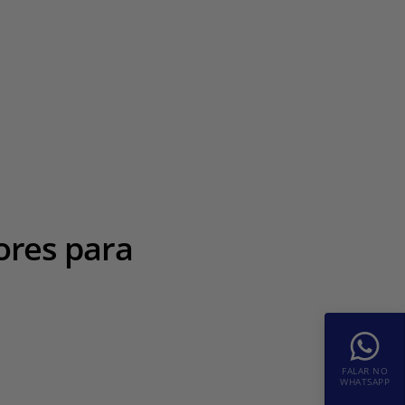
ores para
FALAR NO
WHATSAPP