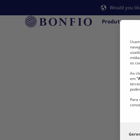
Would you lik
Produtos
A
Usamo
naveg
usado
mídia
os co
BONFIO
Ao cl
em
“
terce
podem
Para 
conse
Gere