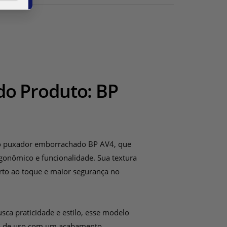
M
onem,
rar
do Produto: BP
M
.
M
M
 do
M
co de
cise
ra
M
o puxador emborrachado BP AV4, que
io
M
gonômico e funcionalidade. Sua textura
M
s
M
rto ao toque e maior segurança no
M
o
M
M
M
tes,
pções
M
M
M
sca praticidade e estilo, esse modelo
s com
o
M
ão de
ia de uso com um acabamento