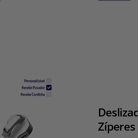
Desliza
Zíperes