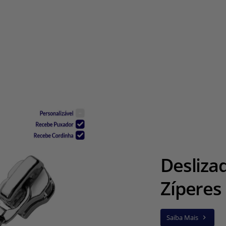
Desliza
Zíperes
Saiba Mais