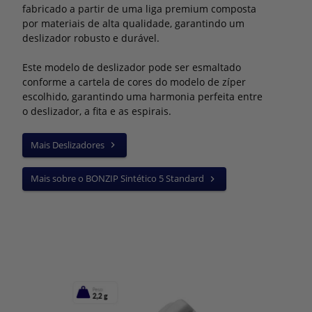
corretamente.
pesquisa foi usado, qual link foi clicado e qual termo de pesquisa foi
DoubleClick
/
doubleclick.net
/
Sessão
fabricado a partir de uma liga premium composta
Política de privacidade do Doubleclick
user-lists
SIM
usado.
Usado para verificar se o navegador do usuário oferece suporte a
Política de privacidade do Doubleclick
por materiais de alta qualidade, garantindo um
cookies.
Google Ads
/
google.com
/
Sessão
Política de privacidade do Google Analytics
deslizador robusto e durável.
Usado para reconquistar visitantes que provavelmente se
Política de privacidade do Doubleclick
converterão em clientes com base no comportamento online do
visitante em websites.
Este modelo de deslizador pode ser esmaltado
conforme a cartela de cores do modelo de zíper
Política de privacidade do Google Ads
escolhido, garantindo uma harmonia perfeita entre
o deslizador, a fita e as espirais.
Mais Deslizadores
Mais sobre o BONZIP Sintético 5 Standard