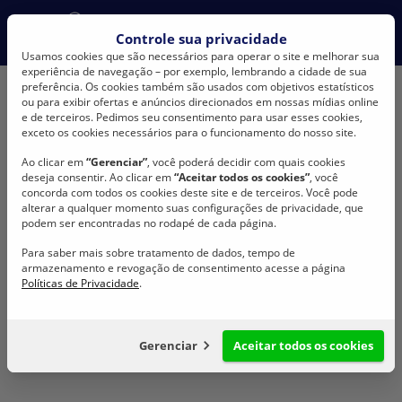
Would you like to change your language?
Controle sua privacidade
No, stay here
English
Espanõl
Usamos cookies que são necessários para operar o site e melhorar sua
experiência de navegação – por exemplo, lembrando a cidade de sua
preferência. Os cookies também são usados com objetivos estatísticos
ou para exibir ofertas e anúncios direcionados em nossas mídias online
e de terceiros. Pedimos seu consentimento para usar esses cookies,
exceto os cookies necessários para o funcionamento do nosso site.
Ao clicar em
“Gerenciar”
, você poderá decidir com quais cookies
deseja consentir. Ao clicar em
“Aceitar todos os cookies”
, você
BONFIO
Produtos
BSS5 211
concorda com todos os cookies deste site e de terceiros. Você pode
BSS5 211
alterar a qualquer momento suas configurações de privacidade, que
podem ser encontradas no rodapé de cada página.
Para saber mais sobre tratamento de dados, tempo de
armazenamento e revogação de consentimento acesse a página
Políticas de Privacidade
.
Compartilhar
Gerenciar
Aceitar todos os cookies
Configuração de cookies