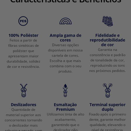
100% Poliéster
Ampla gama de
Fidelidade e
cores
reprodutibilidade
Feitos a partir de
de cor
Diversas opções
fibras sintéticas de
Garantia na
disponíveis em nossa
poliéster que
consistência e padrão
cartela de cores.
apresentam maior
de tonalidade da cor,
Escolha a que mais
durabilidade, solidez
reproduzindo os tons
combina com o seu
de cor e resistência.
nos próximos pedidos.
produto.
Deslizadores
Esmaltação
Terminal superior
Premium
duplo
Quantidade de
Utilizamos tinta de alto
Fixado após o primeiro
material superior aos
acabamento,
dente, garante melhor
concorrentes tornando
garantindo que o
qualidade, elevando o
o deslizador mais
deslizador não
nível de resistência.
robusto e pesado, com