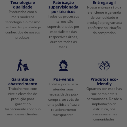
Tecnologia e
Fabricação
Entrega ágil
qualidade
supervisionada
Nossa entrega rápida
por técnicos
Produzidos com a
e eficiente é garantia
Todos os processos
mais moderna
de comodidade e
internos são
tecnologia e o mesmo
produção programada
supervisionados por
padrão de qualidade já
conforme solicitação
especialistas das
conhecidos de nossos
do comprador.
respectivas áreas,
produtos.
durante todas as
fases.
Garantia de
Pós-venda
Produtos eco-
abastecimento
friendly
Total suporte para
Trabalhamos com
Optamos por escolhas
atender suas
níveis elevados de
socioambientais
necessidades pós-
produção para
harmoniosas. Desde a
compra, através de
garantir o
implantação da
uma política eficaz e
fornecimento contínuo
estrutura, nos
relacionamento
aos nossos clientes.
processos e nas
transparente.
comunidades.