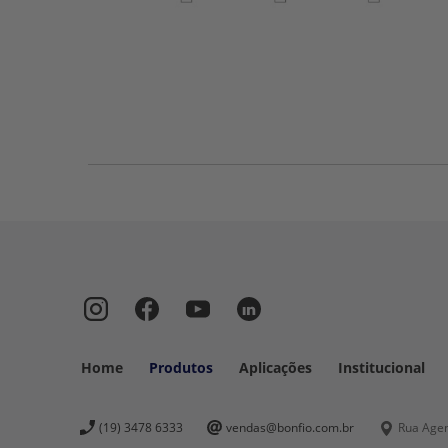
Home
Produtos
Aplicações
Institucional
Rua Ageno
(19) 3478 6333
vendas@bonfio.com.br