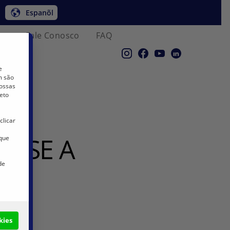
Espanõl
co
Fale Conosco
FAQ
e
m são
nossas
eto
clicar
ASSE A
 que
de
kies