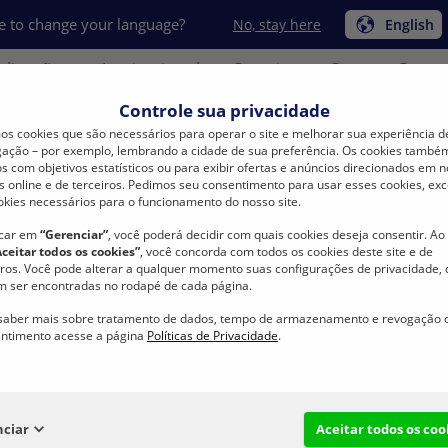
e to change your language?
No, stay here
English
plicações
Institucional
Carreira
Compre Conos
Controle sua privacidade
s cookies que são necessários para operar o site e melhorar sua experiência d
ação – por exemplo, lembrando a cidade de sua preferência. Os cookies també
s com objetivos estatísticos ou para exibir ofertas e anúncios direcionados em 
s online e de terceiros. Pedimos seu consentimento para usar esses cookies, exc
okies necessários para o funcionamento do nosso site.
BONFIO
Produtos
Tabela de Cores BONFIO CLASSE A
icar em
“Gerenciar”
, você poderá decidir com quais cookies deseja consentir. Ao 
Aceitar todos os cookies”
, você concorda com todos os cookies deste site e de
 de Cores BONFIO CL
iros. Você pode alterar a qualquer momento suas configurações de privacidade,
 ser encontradas no rodapé de cada página.
saber mais sobre tratamento de dados, tempo de armazenamento e revogação 
ntimento acesse a página
Políticas de Privacidade
.
Linha de Poliéster Core Spun (Poli / Poli)
nciar
Aceitar todos os coo