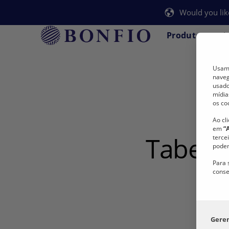
Would you lik
Produtos
A
Usamo
naveg
usado
mídia
os co
Ao cl
em
“
Tabela
terce
podem
Para 
conse
Gere