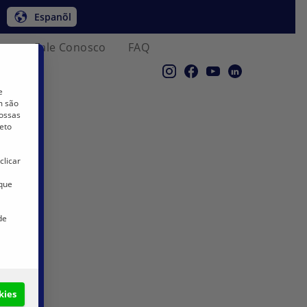
Espanõl
co
Fale Conosco
FAQ
e
m são
nossas
eto
clicar
 que
de
kies