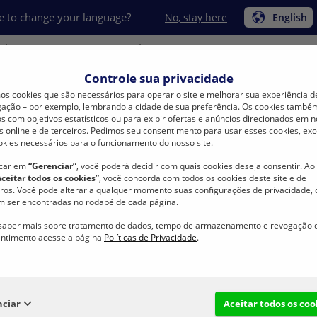
e to change your language?
No, stay here
English
plicações
Institucional
Carreira
Compre Conos
Controle sua privacidade
s cookies que são necessários para operar o site e melhorar sua experiência d
ação – por exemplo, lembrando a cidade de sua preferência. Os cookies també
s com objetivos estatísticos ou para exibir ofertas e anúncios direcionados em 
s online e de terceiros. Pedimos seu consentimento para usar esses cookies, exc
okies necessários para o funcionamento do nosso site.
BONFIO
Produtos
Linhas & Fios
FORTINYL - FY60
icar em
“Gerenciar”
, você poderá decidir com quais cookies deseja consentir. Ao 
Aceitar todos os cookies”
, você concorda com todos os cookies deste site e de
FORTINYL - FY60
iros. Você pode alterar a qualquer momento suas configurações de privacidade,
 ser encontradas no rodapé de cada página.
saber mais sobre tratamento de dados, tempo de armazenamento e revogação 
ntimento acesse a página
Políticas de Privacidade
.
Linha de Nylon Bonderizado
nciar
Aceitar todos os coo