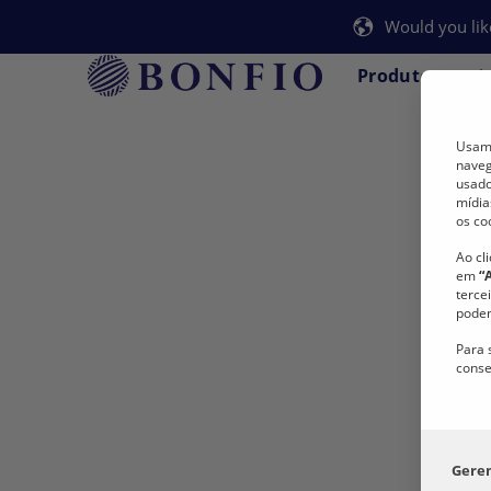
Would you lik
Produtos
A
Usamo
naveg
usado
mídia
os co
Ao cl
em
“
terce
podem
Para 
conse
Gere